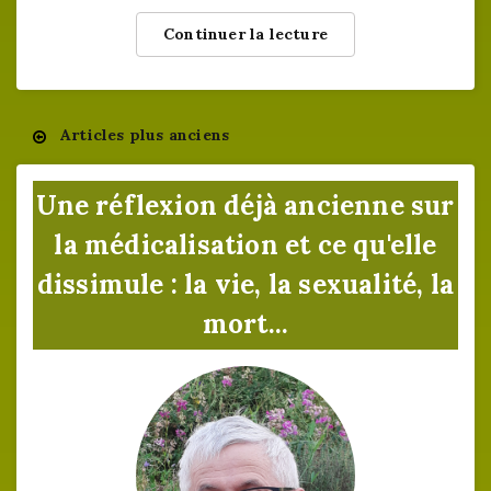
Continuer la lecture
Articles plus anciens
Navigation
des
Une réflexion déjà ancienne sur
articles
la médicalisation et ce qu'elle
dissimule : la vie, la sexualité, la
mort...