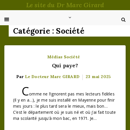
Passer
Le site du Dr Marc Girard
au
contenu
Catégorie :
Société
Médias
Société
Qui paye?
Par
Le Docteur Marc GIRARD
23 mai 2025
C
omme ne l’ignorent pas mes lecteurs fidèles
(Il y en a…), je me suis installé en Mayenne pour finir
mes jours : le plus tard sera le mieux, mais bon…
C’est le département où je suis né et où j’ai fait toute
ma scolarité jusqu’à mon bac, en 1971. Je…