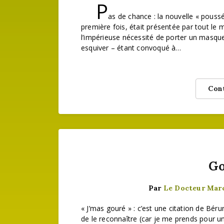
P
as de chance : la nouvelle « poussé
première fois, était présentée par tout l
l’impérieuse nécessité de porter un masque
esquiver – étant convoqué à…
Cont
Go
Par
Le Docteur Mar
« J’mas gouré » : c’est une citation de Béru
de le reconnaître (car je me prends pour u