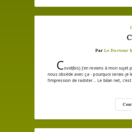
C
Par
Le Docteur 
C
ovid(bis) J’en reviens à mon sujet 
nous obsède avec ça - pourquoi serais-je le 
l’impression de radoter… Le bilan net, c’e
Cont