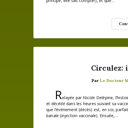
principe, elle sait compter), et que…
Cont
Circulez: i
Par
Le Docteur 
R
elayée par Nicole Delépine, l’histo
et décédé dans les heures suivant sa vacci
que l’événement (décès) est, en soi, parfai
banale (injection vaccinale). Ensuite,…