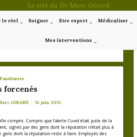
Le site du Dr Marc Girard
le réel
Soigner
Etre expert
Médicaliser
Mes interventions
Pandémies
s forcenés
 Marc GIRARD
15 juin 2025
in compris. Compris que l’alerte Covid était juste de la
, signés par des gens dont la réputation n’était plus à
 de gens dont la réputation reste à faire. Employés des