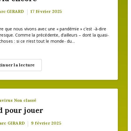
arc GIRARD
17 février 2025
ire que nous vivons avec une « pandémie » c’est -à-dire
esque. Comme la précédente, d’ailleurs – dont la quasi-
 choses : si ce n’est tout le monde- du…
inuer la lecture
avirus
Non classé
d pour jouer
arc GIRARD
9 février 2025