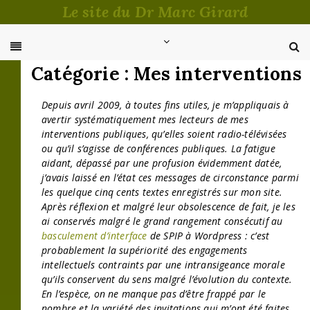
Passer
Le site du Dr Marc Girard
au
contenu
Catégorie :
Mes interventions
Depuis avril 2009, à toutes fins utiles, je m’appliquais à
avertir systématiquement mes lecteurs de mes
interventions publiques, qu’elles soient radio-télévisées
ou qu’il s’agisse de conférences publiques. La fatigue
aidant, dépassé par une profusion évidemment datée,
j’avais laissé en l’état ces messages de circonstance parmi
les quelque cinq cents textes enregistrés sur mon site.
Après réflexion et malgré leur obsolescence de fait, je les
ai conservés malgré le grand rangement consécutif au
basculement d’interface
de SPIP à Wordpress : c’est
probablement la supériorité des engagements
intellectuels contraints par une intransigeance morale
qu’ils conservent du sens malgré l’évolution du contexte.
En l’espèce, on ne manque pas d’être frappé par le
nombre et la variété des invitations qui m’ont été faites