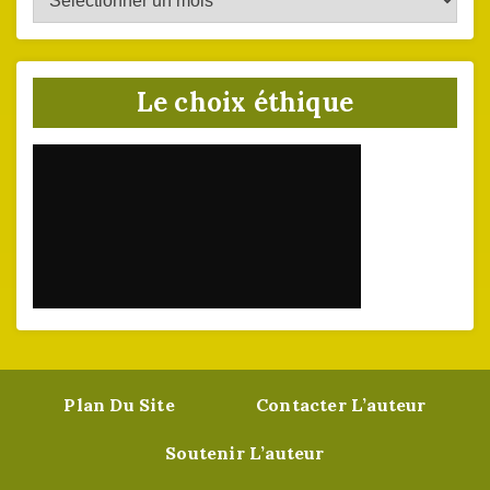
du
site
Le choix éthique
Plan Du Site
Contacter L’auteur
Soutenir L’auteur