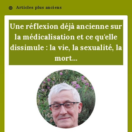
Articles plus anciens
Navigation
des
Une réflexion déjà ancienne sur
articles
la médicalisation et ce qu'elle
dissimule : la vie, la sexualité, la
mort...