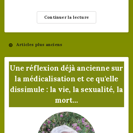
Continuer la lecture
Articles plus anciens
Navigation
des
Une réflexion déjà ancienne sur
articles
la médicalisation et ce qu'elle
dissimule : la vie, la sexualité, la
mort...