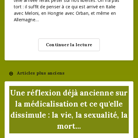
telle arrivée ferait peser sur nos libertés. On n’a pas
tort : il suffit de penser à ce qui est arrivé en Italie
avec Meloni, en Hongrie avec Orban, et même en
Allemagne…
Continuer la lecture
Articles plus anciens
Navigation
des
Une réflexion déjà ancienne sur
articles
la médicalisation et ce qu'elle
dissimule : la vie, la sexualité, la
mort...