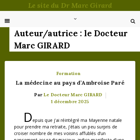
Passer
Le site du Dr Marc Girard
au
contenu
Auteur/autrice :
le Docteur
Marc GIRARD
Formation
La médecine au pays d’Ambroise Paré
Par
Le Docteur Marc GIRARD
1 décembre 2025
D
epuis que j’ai réintégré ma Mayenne natale
pour prendre ma retraite, j’étais un peu surpris de
croiser nombre de mes voisins affublés d’un
pansement assez disgracieux, indice manifeste d’une