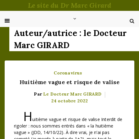
Passer
Le site du Dr Marc Girard
au
contenu
Auteur/autrice :
le Docteur
Marc GIRARD
Coronavirus
Huitième vague et risque de valise
Par
Le Docteur Marc GIRARD
24 octobre 2022
H
uitième vague et risque de valise Interdit de
rigoler : nous sommes entrés dans « la huitième
vague » (JDD, 14/10/22). À dire vrai, je n’ai pas
compté (je merde à partir de 1+2), mais tout le