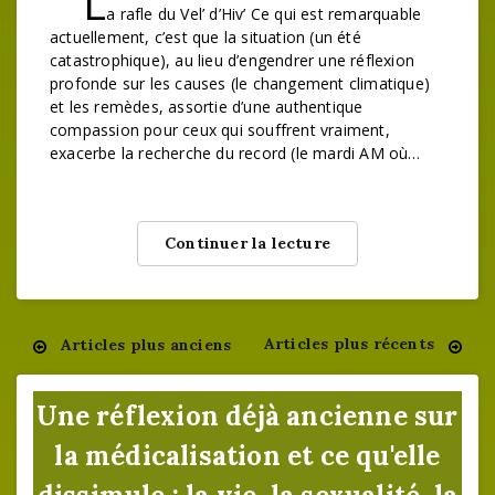
L
a rafle du Vel’ d’Hiv’ Ce qui est remarquable
actuellement, c’est que la situation (un été
catastrophique), au lieu d’engendrer une réflexion
profonde sur les causes (le changement climatique)
et les remèdes, assortie d’une authentique
compassion pour ceux qui souffrent vraiment,
exacerbe la recherche du record (le mardi AM où…
Continuer la lecture
Articles plus récents
Articles plus anciens
Navigation
des
Une réflexion déjà ancienne sur
articles
la médicalisation et ce qu'elle