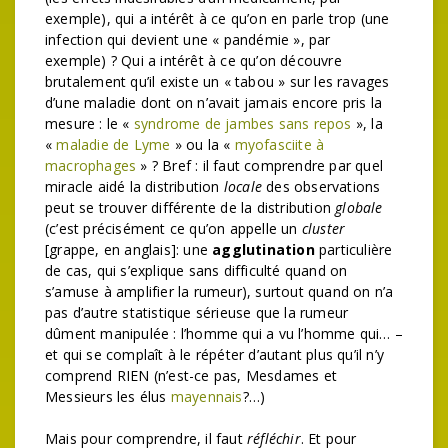
exemple), qui a intérêt à ce qu’on en parle trop (une
infection qui devient une « pandémie », par
exemple) ? Qui a intérêt à ce qu’on découvre
brutalement qu’il existe un « tabou » sur les ravages
d’une maladie dont on n’avait jamais encore pris la
mesure : le «
syndrome de jambes sans repos
», la
«
maladie de Lyme
» ou la «
myofasciite à
macrophages
» ? Bref : il faut comprendre par quel
miracle aidé la distribution
locale
des observations
peut se trouver différente de la distribution
globale
(c’est précisément ce qu’on appelle un
cluster
[grappe, en anglais]: une
agglutination
particulière
de cas, qui s’explique sans difficulté quand on
s’amuse à amplifier la rumeur), surtout quand on n’a
pas d’autre statistique sérieuse que la rumeur
dûment manipulée : l’homme qui a vu l’homme qui… –
et qui se complaît à le répéter d’autant plus qu’il n’y
comprend RIEN (n’est-ce pas, Mesdames et
Messieurs les élus
mayennais
?…)
Mais pour comprendre, il faut
réfléchir
. Et pour