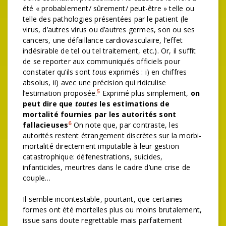
été « probablement/ sûrement/ peut-être » telle ou
telle des pathologies présentées par le patient (le
virus, d’autres virus ou d’autres germes, son ou ses
cancers, une défaillance cardiovasculaire, l’effet
indésirable de tel ou tel traitement, etc.). Or, il suffit
de se reporter aux communiqués officiels pour
constater qu’ils sont
tous
exprimés : i) en chiffres
absolus, ii) avec une précision qui ridiculise
5
l’estimation proposée.
Exprimé plus simplement,
on
peut dire que
toutes
les estimations de
mortalité fournies par les autorités sont
6
fallacieuses
On note que, par contraste, les
autorités restent étrangement discrètes sur la morbi-
mortalité directement imputable à leur gestion
catastrophique: défenestrations, suicides,
infanticides, meurtres dans le cadre d’une crise de
couple…
Il semble incontestable, pourtant, que certaines
formes ont été mortelles plus ou moins brutalement,
issue sans doute regrettable mais parfaitement