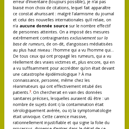
erreur d’inventaire (toujours possible), je n’ai pas
biaisé mon choix de citations, lequel fait apparaître
ce constat ahurissant : malgré l’alarmisme du journal
et celui des nouvelles internationales qu’il relaie, on
n’a
aucune donnée source
sur le nombre effectif
de personnes atteintes. On a imposé des mesures
extrêmement contraignantes
exclusivement sur la
base de rumeurs
, de on-dit, d’angoisses médiatisées
au plus haut niveau : l’homme qui a vu l’homme qui…
De tous ceux qui ont propagé les rumeurs, qui a vu
réellement des vraies victimes et, plus encore, qui en
a vu suffisamment pour accréditer qu’on était devant
une catastrophe épidémiologique ? À ma
connaissance,
personne
, même chez les
réanimateurs qui ont effectivement intubé des
3
patients.
. On chercherait en vain des données
sanitaires précises, lesquelles auraient dû être : un
nombre de sujets dont i) la contamination était
sérologiquement avérée, ou ii) la symptomatologie
était univoque. Cette carence massive,
rationnellement injustifiable et qui signe la folie du
processus, dispense d’entrer dans le détail de ce