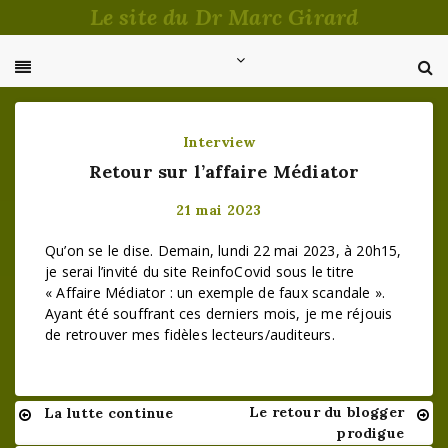
Passer
Le site du Dr Marc Girard
au
contenu
Interview
Retour sur l’affaire Médiator
21 mai 2023
Qu’on se le dise. Demain, lundi 22 mai 2023, à 20h15,
je serai l’invité du site ReinfoCovid sous le titre
« Affaire Médiator : un exemple de faux scandale ».
Ayant été souffrant ces derniers mois, je me réjouis
de retrouver mes fidèles lecteurs/auditeurs.
Le retour du blogger
La lutte continue
Navigation
prodigue