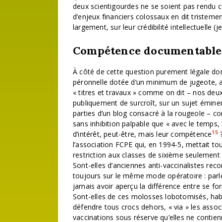
deux scientigourdes ne se soient pas rendu co
d’enjeux financiers colossaux en dit tristement
largement, sur leur crédibilité intellectuelle (
Compétence documentable
À côté de cette question purement légale dont
péronnelle dotée d’un minimum de jugeote, 
« titres et travaux » comme on dit – nos deux
publiquement de surcroît, sur un sujet émine
parties d’un blog consacré à la rougeole – co
sans inhibition palpable que « avec le temps, l
15
d’intérêt, peut-être, mais leur compétence
?
l’association FCPE qui, en 1994-5, mettait to
restriction aux classes de sixième seulement 
Sont-elles d’anciennes anti-vaccinalistes reco
toujours sur le même mode opératoire : parler
jamais avoir aperçu la différence entre se f
Sont-elles de ces molosses lobotomisés, ha
défendre tous crocs dehors, « via » les associ
vaccinations sous réserve qu’elles ne contie