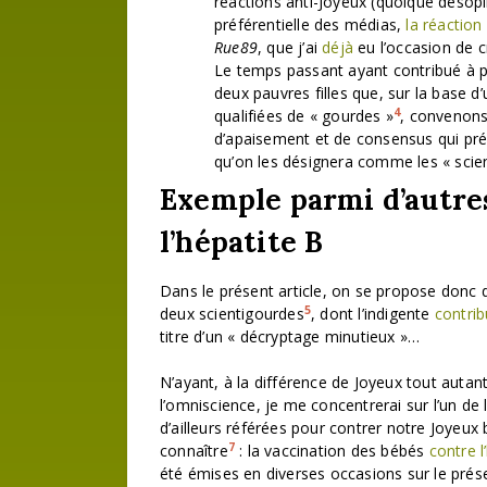
réactions anti-Joyeux (quoique désop
préférentielle des médias,
la réaction
Rue89
, que j’ai
déjà
eu l’occasion de 
Le temps passant ayant contribué à p
deux pauvres filles que, sur la base 
4
qualifiées de « gourdes »
, convenons 
d’apaisement et de consensus qui pré
qu’on les désignera comme les « scie
Exemple parmi d’autres
l’hépatite B
Dans le présent article, on se propose donc d
5
deux scientigourdes
, dont l’indigente
contrib
titre d’un « décryptage minutieux »…
N’ayant, à la différence de Joyeux tout auta
l’omniscience, je me concentrerai sur l’un de
d’ailleurs référées pour contrer notre Joyeux
7
connaître
: la vaccination des bébés
contre l
été émises en diverses occasions sur le prése