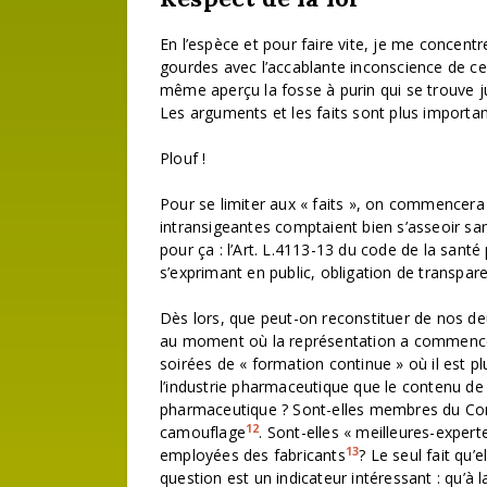
En l’espèce et pour faire vite, je me concent
gourdes avec l’accablante inconscience de ce
même aperçu la fosse à purin qui se trouve j
Les arguments et les faits sont plus importan
Plouf !
Pour se limiter aux « faits », on commencer
intransigeantes comptaient bien s’asseoir san
pour ça : l’Art. L.4113-13 du code de la santé 
s’exprimant en public, obligation de transpare
Dès lors, que peut-on reconstituer de nos de
au moment où la représentation a commencé 
soirées de « formation continue » où il est p
l’industrie pharmaceutique que le contenu de 
pharmaceutique ? Sont-elles membres du Com
12
camouflage
. Sont-elles « meilleures-expert
13
employées des fabricants
? Le seul fait qu’
question est un indicateur intéressant : qu’à