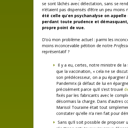
se sont lâchés avec délectation, sans se re
n’étaient pas dispensés d’être un peu moins n
été celle qu’en psychanalyse on appelle «
perdant toute prudence et démasquant, 
propre point de vue.
D’où mon problème actuel : parmi les inconcev
moins inconcevable pétition de notre
Profess
représentatif ?
Il y a eu, certes, notre ministre de l
que la vaccination, « cela ne se discu
son prédécesseur, on a pu épargner à 
Pandemrix (à défaut de lui en épargn
précisément parce qu’il s’est trouvé
d
fixés par les fabricants avec le compl
désormais la charge. Dans d’autres co
Marisol Touraine était tout simpleme
constater qu’elle n’a rien fait pour dé
Sans qu’il soit possible de proposer