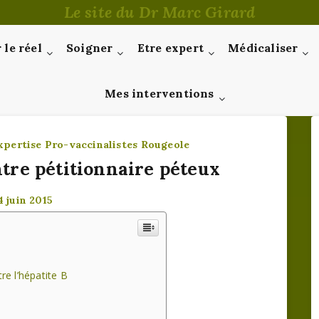
Le site du Dr Marc Girard
le réel
Soigner
Etre expert
Médicaliser
Mes interventions
xpertise
Pro-vaccinalistes
Rougeole
tre pétitionnaire péteux
4 juin 2015
re l’hépatite B