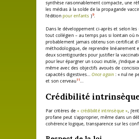
synthèse raisonnablement compacte, une réfut
les médias à la solde de la propagande vaccina
9
l’édition
pour enfants
)
.
Dans le développement ci-après et selon les 
tout collégien – au temps pas si lointain où n
probablement jamais obtenu son certificat d
méthodologique, de reprendre linéairement e
deux scientigourdes pour justifier la vaccinati
pour leur épargner un souci inutile, j’indique
même avec des objectifs avoués de concision,
capacités digestives…
Once again
: « nul ne p
11
et son cerveau
…
Crédibilité intrinsèqu
Par critères de
« crédibilité intrinsèque »
, j’e
profane peut s’approprier, même dans un débat
cohérence logique, transparence sur les confli
Respect de la loi