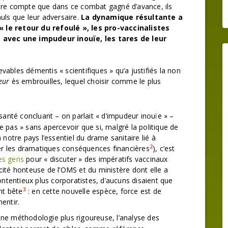
ndre compte que dans ce combat gagné d’avance, ils
uls que leur adversaire.
La dynamique résultante a
 le retour du refoulé », les pro-vaccinalistes
avec une impudeur inouïe, les tares de leur
ables démentis « scientifiques » qu’a justifiés la non
eur
ès embrouilles, lequel choisir comme le plus
a santé concluant – on parlait « d’impudeur inouïe » –
te pas » sans apercevoir que si, malgré la politique de
notre pays l’essentiel du drame sanitaire lié à
2
er les dramatiques conséquences financières
), c’est
es gens
pour « discuter » des impératifs vaccinaux
icité honteuse de l’OMS et du ministère dont elle a
ntentieux plus corporatistes, d’aucuns disaient que
3
nt bête
: en cette nouvelle espèce, force est de
mentir.
 une méthodologie plus rigoureuse, l’analyse des