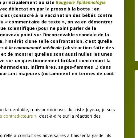
ra principalement au site
Rougeole Épidémiologie
avec délectation par la presse à la botte : en
ticles (consacré à la vaccination des bébés contre
e du « commentaire de texte », on va en démontrer
ue scientifique (pour ne point parler de la
n nouveau point sur l’inconcevable scandale de la
 l’intérêt d’une telle confrontation, c’est qu’elle
nes à la communauté médicale
(abstraction faite des
et de montrer qu’elles sont aussi nulles les unes
hève sur un questionnement brûlant concernant la
, pharmaciens, infirmières, sages-femmes…) dans
pourtant majeures (notamment en termes de coût
on lamentable, mais pernicieuse, du triste Joyeux, je suis
es contradicteurs
», c’est-à-dire sur la réaction des
qu’elle a conduit ses adversaires à baisser la garde : ils