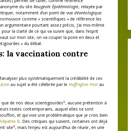
ilantes) permet de cibler, comme référence
anonyme du site
Rougeole Épidémiologie
, relayée par
critiquer, notamment d’un point de vue
déontologique
.
romouvoir comme « scientifiques » de référence les
d’un argumentaire pourtant assez précis, j’ai moi-même
pour la clarté de ce qui va suivre que, dans l’esprit
vaut sur mon site, on va couper la poire en deux et
ntigourdes » du débat.
: la vaccination contre
’analyser plus systématiquement la crédibilité de ces
ution
au sujet a été célébrée par le
Huffington Post
au
6
nt que de nos deux scientigourdes
, aucune prétention à
 leurs textes contemporains, auquel elles se sont
 bouffon, et qui vise une problématique que je crois bien
’hépatite B
. Des critiques qui suivent, certaines ont déjà
8
nt site
, mais l’enjeu est aujourd’hui de réunir, en une