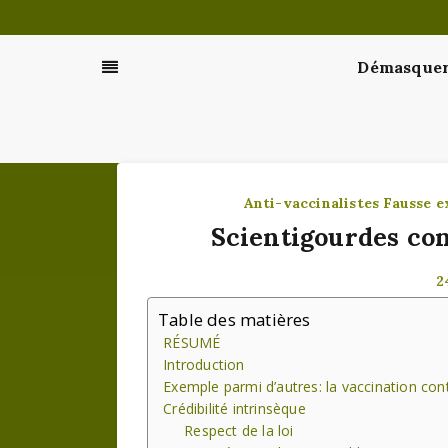
Passer
au
contenu
Démasquer 
Anti-vaccinalistes
Fausse e
Scientigourdes con
2
Table des matières
RÉSUMÉ
Introduction
Exemple parmi d’autres: la vaccination cont
Crédibilité intrinsèque
Respect de la loi