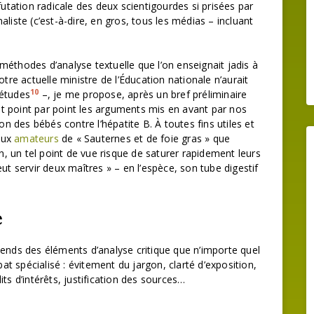
ation radicale des deux scientigourdes si prisées par
liste (c’est-à-dire, en gros, tous les médias – incluant
méthodes d’analyse textuelle que l’on enseignait jadis à
otre actuelle ministre de l’Éducation nationale n’aurait
10
’études
–, je me propose, après un bref préliminaire
t point par point les arguments mis en avant par nos
on des bébés contre l’hépatite B. À toutes fins utiles et
 aux
amateurs
de « Sauternes et de foie gras » que
 un tel point de vue risque de saturer rapidement leurs
eut servir deux maîtres » – en l’espèce, son tube digestif
e
ntends des éléments d’analyse critique que n’importe quel
 spécialisé : évitement du jargon, clarté d’exposition,
ts d’intérêts, justification des sources…