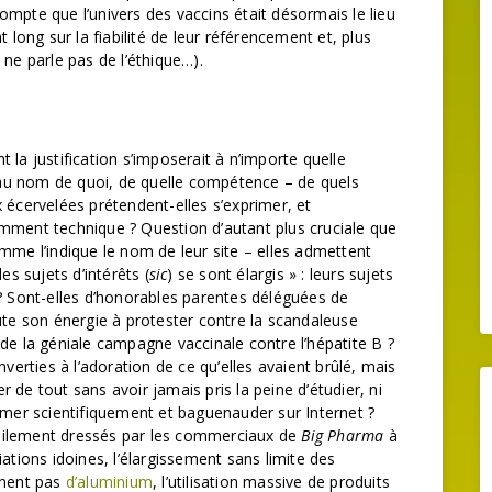
mpte que l’univers des vaccins était désormais le lieu
 long sur la fiabilité de leur référencement et, plus
je ne parle pas de l’éthique…).
 la justification s’imposerait à n’importe quelle
au nom de quoi, de quelle compétence – de quels
 écervelées prétendent-elles s’exprimer, et
mment technique ? Question d’autant plus cruciale que
mme l’indique le nom de leur site – elles admettent
es sujets d’intérêts (
sic
) se sont élargis » : leurs sujets
 Sont-elles d’honorables parentes déléguées de
ute son énergie à protester contre la scandaleuse
de la géniale campagne vaccinale contre l’hépatite B ?
nverties à l’adoration de ce qu’elles avaient brûlé, mais
 de tout sans avoir jamais pris la peine d’étudier, ni
ormer scientifiquement et baguenauder sur Internet ?
bilement dressés par les commerciaux de
Big Pharma
à
ations idoines, l’élargissement sans limite des
nnent pas
d’aluminium
, l’utilisation massive de produits