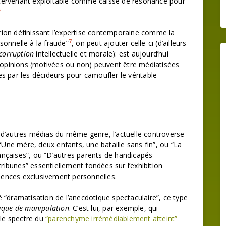
 intervenant exploitable comme caisse de résonance pour
6
Jorion définissant l’expertise contemporaine comme la
7
onnelle à la fraude”
, on peut ajouter celle-ci (d’ailleurs
corruption
intellectuelle et morale): est aujourd’hui
s opinions (motivées ou non) peuvent être médiatisées
ées par les décideurs pour camoufler le véritable
 d’autres médias du même genre, l’actuelle controverse
 “Une mère, deux enfants, une bataille sans fin”, ou “La
françaises”, ou “D’autres parents de handicapés
tribunes” essentiellement fondées sur l’exhibition
riences exclusivement personnelles.
ulé “dramatisation de l’anecdotique spectaculaire”, ce type
ique de manipulation
. C’est lui, par exemple, qui
 le spectre du
“parenchyme irrémédiablement atteint”