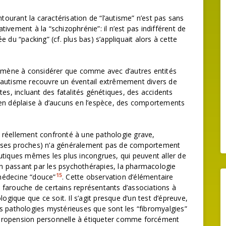
urant la caractérisation de “l’autisme” n’est pas sans
ativement à la “schizophrénie”: il n’est pas indifférent de
 du “packing” (cf. plus bas) s’appliquait alors à cette
e amène à considérer que comme avec d’autres entités
d’autisme recouvre un éventail extrêmement divers de
tes, incluant des fatalités génétiques, des accidents
’en déplaise à d’aucuns en l’espèce, des comportements
du réellement confronté à une pathologie grave,
 ses proches) n’a généralement pas de comportement
utiques mêmes les plus incongrues, qui peuvent aller de
 en passant par les psychothérapies, la pharmacologie
15
médecine “douce”
. Cette observation d’élémentaire
 farouche de certains représentants d’associations à
logique que ce soit. Il s’agit presque d’un test d’épreuve,
s pathologies mystérieuses que sont les “fibromyalgies”
e propension personnelle à étiqueter comme forcément