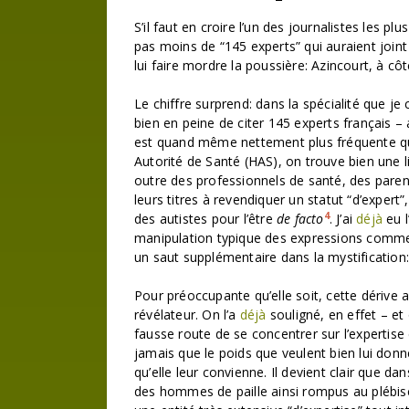
S’il faut en croire l’un des journalistes les plus
pas moins de “145 experts” qui auraient joint
lui faire mordre la poussière: Azincourt, à côt
Le chiffre surprend: dans la spécialité que je
bien en peine de citer 145 experts français –
est quand même nettement plus fréquente que 
Autorité de Santé (HAS), on trouve bien une 
outre des professionnels de santé, des par
leurs titres à revendiquer un statut “d’expert”
4
des autistes pour l’être
de facto
. J’ai
déjà
eu l
manipulation typique des expressions comme “
un saut supplémentaire dans la mystification: p
Pour préoccupante qu’elle soit, cette dériv
révélateur. On l’a
déjà
souligné, en effet – et 
fausse route de se concentrer sur l’expertise 
jamais que le poids que veulent bien lui donne
qu’elle leur convienne. Il devient clair que 
des hommes de paille ainsi rompus au plébisc