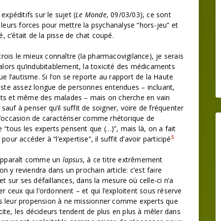
 expéditifs sur le sujet (
Le Monde
, 09/03/03), ce sont
 leurs forces pour mettre la psychanalyse “hors-jeu” et
é, c’était de la pisse de chat coupé.
 crois le mieux connaître (la pharmacovigilance), je serais
 alors qu’indubitablement, la toxicité des médicaments
l’autisme. Si l’on se reporte au rapport de la Haute
liste assez longue de personnes entendues – incluant,
ents et même des malades – mais on cherche en vain
, sauf à penser qu’il suffit de soigner, voire de fréquenter
’occasion de caractériser comme rhétorique de
tous les experts pensent que (…)”, mais là, on a fait
5
our accéder à “l’expertise”, il suffit d’avoir participé
e apparaît comme un
lapsus
, à ce titre extrêmement
on y reviendra dans un prochain article: c’est faire
et sur ses défaillances, dans la mesure où celle-ci n’a
r ceux qui l’ordonnent – et qui l’exploitent sous réserve
dans leur propension à ne missionner comme experts que
ite, les décideurs tendent de plus en plus à mêler dans