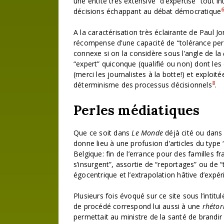
une entité très extensive “d’expertise” tout
décisions échappant au débat démocratique
A la caractérisation très éclairante de Paul 
récompense d’une capacité de “tolérance pers
connexe si on la considère sous l’angle de la
“expert” quiconque (qualifié ou non) dont le
(merci les journalistes à la botte!) et exploit
8
déterminisme des processus décisionnels
.
Perles médiatiques
Que ce soit dans
Le Monde
déjà cité ou dans
donne lieu à une profusion d’articles du type
Belgique: fin de l’errance pour des familles 
s’insurgent”, assortie de “reportages” ou de “
égocentrique et l’extrapolation hâtive d’expé
Plusieurs fois évoqué sur ce site sous l’intit
de procédé correspond lui aussi à une
rhétor
permettait au ministre de la santé de brandir