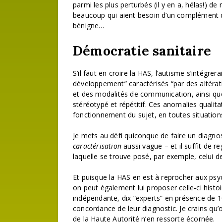
parmi les plus perturbés (il y en a, hélas!) 
beaucoup qui aient besoin d’un complément d’
bénigne…
Démocratie sanitaire
S’il faut en croire la HAS, l’autisme s’intégre
développement” caractérisés “par des altérati
et des modalités de communication, ainsi que p
stéréotypé et répétitif. Ces anomalies qualit
fonctionnement du sujet, en toutes situations
Je mets au défi quiconque de faire un diagnos
caractérisation
aussi vague – et il suffit de r
laquelle se trouve posé, par exemple, celui 
Et puisque la HAS en est à reprocher aux psy
on peut également lui proposer celle-ci histo
indépendante, dix “experts” en présence de 1
concordance de leur diagnostic. Je crains qu’o
de la Haute Autorité n’en ressorte écornée.