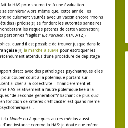
a fait la HAS pour soumettre à une évaluation
pe saisonnière? Alors même que, cette année, les
ont ridiculement vautrés avec un vaccin encore “moins
 étude(s) précise(s) se fondent les autorités sanitaires
nonobstant les risques patents de cette vaccination),
es personnes fragiles” (
Le Parisien
, 01/03/12)?
es, quand il est possible de trouver jusque dans le
française
(!!!)
la marche à suivre
pour escroquer les
rétendument attendus d’une procédure de dépistage
rapport direct avec des pathologies psychiatriques elles
HAS pour couper court à la polémique portant sur
ûtent si cher à la collectivité – financièrement et
me HAS relativement à l’autre polémique liée à la
ques “de seconde génération”? Sachant de plus qu’
a
“en fonction de critères d’efficacité” est quand même
 psychothérapies…
ant du
Monde
ou à quelques autres médias aussi
veu d’une instance comme la HAS: je doute que même