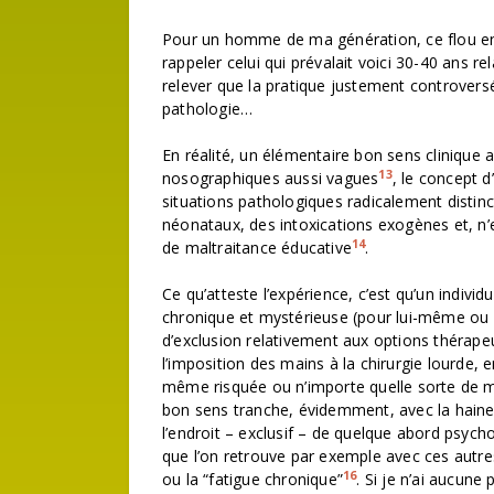
Pour un homme de ma génération, ce flou ento
rappeler celui qui prévalait voici 30-40 ans rel
relever que la pratique justement controversée
pathologie…
En réalité, un élémentaire bon sens cliniqu
13
nosographiques aussi vagues
, le concept 
situations pathologiques radicalement distinc
néonataux, des intoxications exogènes et, n
14
de maltraitance éducative
.
Ce qu’atteste l’expérience, c’est qu’un indivi
chronique et mystérieuse (pour lui-même ou
d’exclusion relativement aux options thérape
l’imposition des mains à la chirurgie lourde,
même risquée ou n’importe quelle sorte de 
bon sens tranche, évidemment, avec la haine
l’endroit – exclusif – de quelque abord psycho
que l’on retrouve par exemple avec ces autre
16
ou la “fatigue chronique”
. Si je n’ai aucun