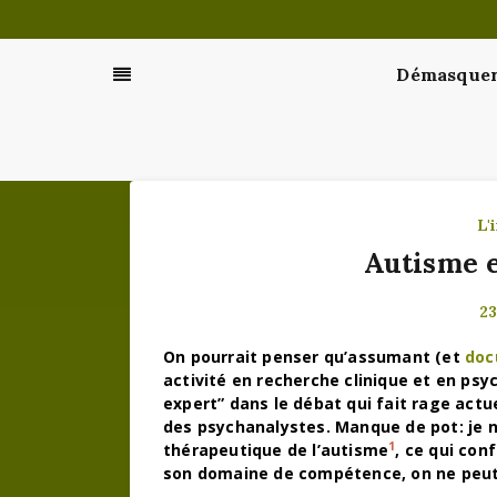
Passer
au
contenu
Démasquer 
L'
Autisme 
23
On pourrait penser qu’assumant (et
doc
activité en recherche clinique et en psyc
expert” dans le débat qui fait rage actu
des psychanalystes. Manque de pot: je 
1
thérapeutique de l’autisme
, ce qui con
son domaine de compétence, on ne peut p