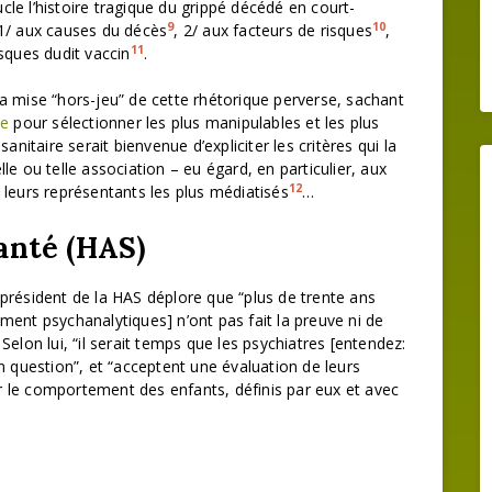
le l’histoire tragique du grippé décédé en court-
9
10
: 1/ aux causes du décès
, 2/ aux facteurs de risques
,
11
risques dudit vaccin
.
a mise “hors-jeu” de cette rhétorique perverse, sachant
le
pour sélectionner les plus manipulables et les plus
anitaire serait bienvenue d’expliciter les critères qui la
e ou telle association – eu égard, en particulier, aux
12
 leurs représentants les plus médiatisés
…
anté (HAS)
e président de la HAS déplore que “plus de trente ans
ment psychanalytiques] n’ont pas fait la preuve ni de
. Selon lui, “il serait temps que les psychiatres [entendez:
n question”, et “acceptent une évaluation de leurs
sur le comportement des enfants, définis par eux et avec