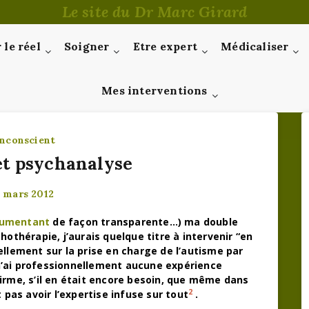
Le site du Dr Marc Girard
le réel
Soigner
Etre expert
Médicaliser
Mes interventions
inconscient
et psychanalyse
 mars 2012
umentant
de façon transparente…) ma double
hothérapie, j’aurais quelque titre à intervenir “en
ellement sur la prise en charge de l’autisme par
n’ai professionnellement aucune expérience
firme, s’il en était encore besoin, que même dans
2
as avoir l’expertise infuse sur tout
.