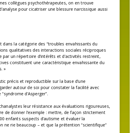
de mes collègues psychothérapeutes, on en trouve
analyse pour cicatriser une blessure narcissique aussi
rait dans la catégorie des “troubles envahissants du
ons qualitatives des interactions sociales réciproques
ar un répertoire d’intérêts et d’activités restreint,
atives constituent une caractéristique envahissante du
. »
tic précis et reproductible sur la base d’une
egarder autour de soi pour constater la facilité avec
de “syndrome d’Asperger”.
chanalystes leur résistance aux évaluations rigoureuses,
ire de donner l’exemple : mettre, de façon strictement
00 enfants suspects d’autisme et évaluer la
n ne rie beaucoup – et que la prétention “scientifique”