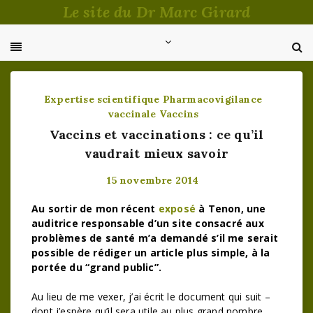
Passer
Le site du Dr Marc Girard
au
contenu
Expertise scientifique
Pharmacovigilance
vaccinale
Vaccins
Vaccins et vaccinations : ce qu’il
vaudrait mieux savoir
15 novembre 2014
Au sortir de mon récent
exposé
à Tenon, une
auditrice responsable d’un site consacré aux
problèmes de santé m’a demandé s’il me serait
possible de rédiger un article plus simple, à la
portée du “grand public”.
Au lieu de me vexer, j’ai écrit le document qui suit –
dont j’espère qu’il sera utile au plus grand nombre.