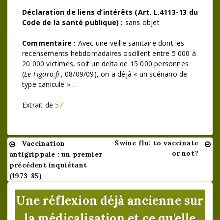
Déclaration de liens d’intérêts (Art. L.4113-13 du
Code de la santé publique) :
sans objet
Commentaire :
Avec une veille sanitaire dont les
recensements hebdomadaires oscillent entre 5 000 à
20 000 victimes, soit un delta de 15 000 personnes
(
Le Figaro.fr
, 08/09/09), on a déjà « un scénario de
type canicule »…
Extrait de
57
Swine flu: to vaccinate
Vaccination
Navigation
or not?
antigrippale : un premier
de
précédent inquiétant
(1973-85)
l’article
Une réflexion déjà ancienne sur
la médicalisation et ce qu'elle