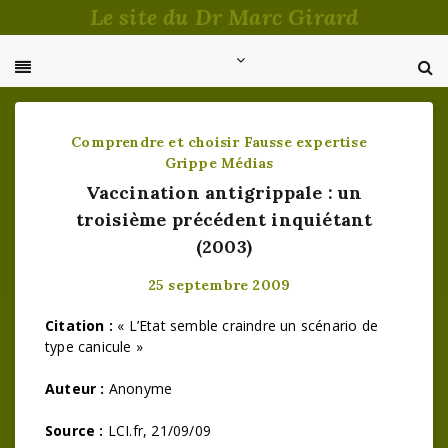
Passer
Le site du Dr Marc Girard
au
contenu
Comprendre et choisir
Fausse expertise
Grippe
Médias
Vaccination antigrippale : un
troisième précédent inquiétant
(2003)
25 septembre 2009
Citation :
« L’Etat semble craindre un scénario de
type canicule »
Auteur :
Anonyme
Source :
LCI.fr, 21/09/09