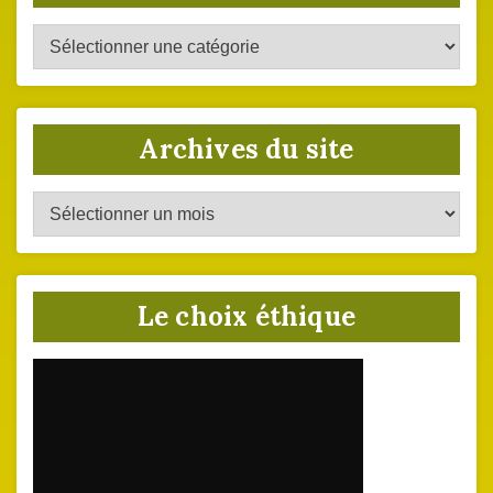
Catégories
du
site
Archives du site
Archives
du
site
Le choix éthique