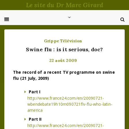
Passer
Le site du Dr Marc Girard
au
contenu
Grippe
Télévision
Swine flu : is it serious, doc?
22 août 2009
The record of a recent TV programme on swine
flu (21 July, 2009)
Part I
http://www.france24.com/en/20090721-
wbendebate19h10m090721flv-flu-who-latin-
america
Part II
http://www.france24.com/en/20090721-