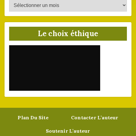
Archives
du
site
Le choix éthique
Plan Du Site
Contacter L’auteur
Soutenir L’auteur