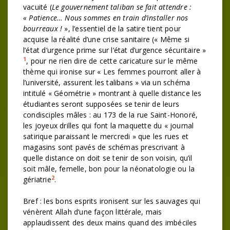
vacuité (
Le gouvernement taliban se fait attendre :
« Patience… Nous sommes en train d’installer nos
bourreaux !
», l’essentiel de la satire tient pour
acquise la réalité d’une crise sanitaire (« Même si
l’état d’urgence prime sur l’état d’urgence sécuritaire »
1
, pour ne rien dire de cette caricature sur le même
thème qui ironise sur « Les femmes pourront aller à
l’université, assurent les talibans » via un schéma
intitulé « Géométrie » montrant à quelle distance les
étudiantes seront supposées se tenir de leurs
condisciples mâles : au 173 de la rue Saint-Honoré,
les joyeux drilles qui font la maquette du « journal
satirique paraissant le mercredi » que les rues et
magasins sont pavés de schémas prescrivant à
quelle distance on doit se tenir de son voisin, qu’il
soit mâle, femelle, bon pour la néonatologie ou la
2
gériatrie
.
Bref : les bons esprits ironisent sur les sauvages qui
vénèrent Allah d’une façon littérale, mais
applaudissent des deux mains quand des imbéciles