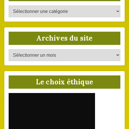
Catégories
du
site
Archives du site
Archives
du
site
Le choix éthique