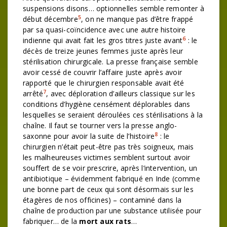
suspensions disons… optionnelles semble remonter à
5
début décembre
, on ne manque pas d’être frappé
par sa quasi-coïncidence avec une autre histoire
6
indienne qui avait fait les gros titres juste avant
: le
décès de treize jeunes femmes juste après leur
stérilisation chirurgicale. La presse française semble
avoir cessé de couvrir l’affaire juste après avoir
rapporté que le chirurgien responsable avait été
7
arrêté
, avec déploration d’ailleurs classique sur les
conditions d’hygiène censément déplorables dans
lesquelles se seraient déroulées ces stérilisations à la
chaîne. Il faut se tourner vers la presse anglo-
8
saxonne pour avoir la suite de l’histoire
: le
chirurgien n’était peut-être pas très soigneux, mais
les malheureuses victimes semblent surtout avoir
souffert de se voir prescrire, après l’intervention, un
antibiotique – évidemment fabriqué en Inde (comme
une bonne part de ceux qui sont désormais sur les
étagères de nos officines) – contaminé dans la
chaîne de production par une substance utilisée pour
fabriquer… de la
mort aux rats
…