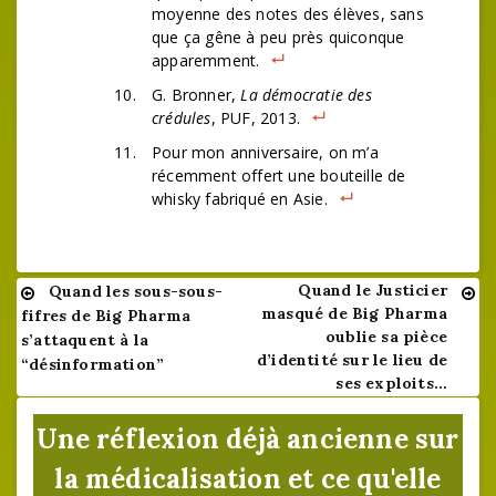
moyenne des notes des élèves, sans
que ça gêne à peu près quiconque
apparemment.
G. Bronner,
La démocratie des
crédules
, PUF, 2013.
Pour mon anniversaire, on m’a
récemment offert une bouteille de
whisky fabriqué en Asie.
Quand le Justicier
Quand les sous-sous-
Navigation
masqué de Big Pharma
fifres de Big Pharma
de
oublie sa pièce
s’attaquent à la
d’identité sur le lieu de
“désinformation”
l’article
ses exploits…
Une réflexion déjà ancienne sur
la médicalisation et ce qu'elle