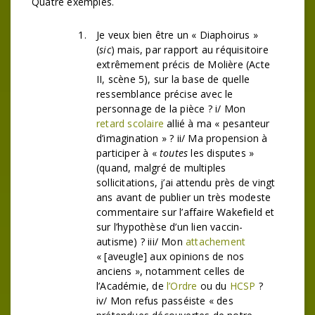
Quatre exemples.
Je veux bien être un « Diaphoirus »
(
sic
) mais, par rapport au réquisitoire
extrêmement précis de Molière (Acte
II, scène 5), sur la base de quelle
ressemblance précise avec le
personnage de la pièce ? i/ Mon
retard scolaire
allié à ma « pesanteur
d’imagination » ? ii/ Ma propension à
participer à «
toutes
les disputes »
(quand, malgré de multiples
sollicitations, j’ai attendu près de vingt
ans avant de publier un très modeste
commentaire sur l’affaire Wakefield et
sur l’hypothèse d’un lien vaccin-
autisme) ? iii/ Mon
attachement
« [aveugle] aux opinions de nos
anciens », notamment celles de
l’Académie, de
l’Ordre
ou du
HCSP
?
iv/ Mon refus passéiste « des