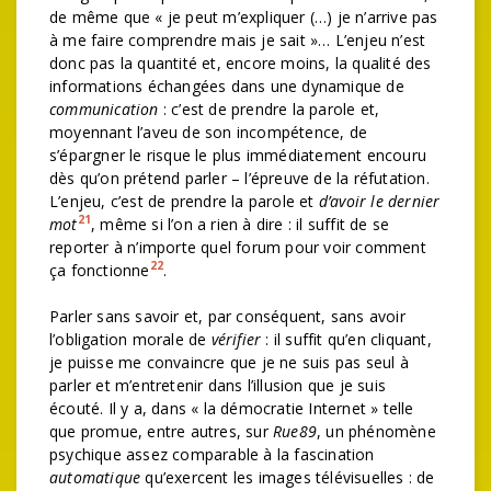
de même que « je peut m’expliquer (…) je n’arrive pas
à me faire comprendre mais je sait »… L’enjeu n’est
donc pas la quantité et, encore moins, la qualité des
informations échangées dans une dynamique de
communication
: c’est de prendre la parole et,
moyennant l’aveu de son incompétence, de
s’épargner le risque le plus immédiatement encouru
dès qu’on prétend parler – l’épreuve de la réfutation.
L’enjeu, c’est de prendre la parole et
d’avoir le dernier
21
mot
, même si l’on a rien à dire : il suffit de se
reporter à n’importe quel forum pour voir comment
22
ça fonctionne
.
Parler sans savoir et, par conséquent, sans avoir
l’obligation morale de
vérifier
: il suffit qu’en cliquant,
je puisse me convaincre que je ne suis pas seul à
parler et m’entretenir dans l’illusion que je suis
écouté. Il y a, dans « la démocratie Internet » telle
que promue, entre autres, sur
Rue89
, un phénomène
psychique assez comparable à la fascination
automatique
qu’exercent les images télévisuelles : de