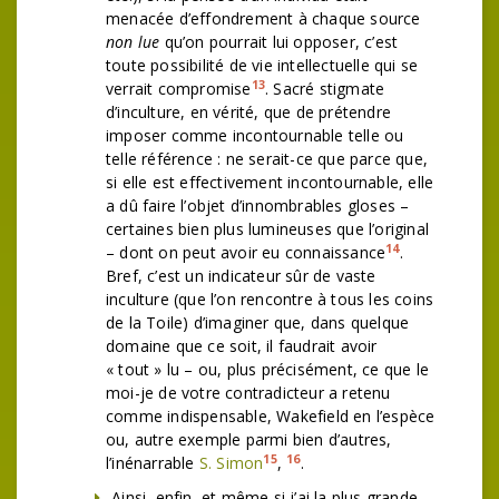
menacée d’effondrement à chaque source
non lue
qu’on pourrait lui opposer, c’est
toute possibilité de vie intellectuelle qui se
13
verrait compromise
. Sacré stigmate
d’inculture, en vérité, que de prétendre
imposer comme incontournable telle ou
telle référence : ne serait-ce que parce que,
si elle est effectivement incontournable, elle
a dû faire l’objet d’innombrables gloses –
certaines bien plus lumineuses que l’original
14
– dont on peut avoir eu connaissance
.
Bref, c’est un indicateur sûr de vaste
inculture (que l’on rencontre à tous les coins
de la Toile) d’imaginer que, dans quelque
domaine que ce soit, il faudrait avoir
« tout » lu – ou, plus précisément, ce que le
moi-je de votre contradicteur a retenu
comme indispensable, Wakefield en l’espèce
ou, autre exemple parmi bien d’autres,
15
16
l’inénarrable
S. Simon
,
.
Ainsi, enfin, et même si j’ai la plus grande