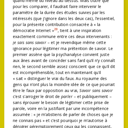
quand même du niveau au-dessus. Mais outre que
pour les comparer, il faudrait faire intervenir le
paramètre de la durée des études suivies par les
intéressés (que j’ignore dans les deux cas), l’essentiel,
pour la présente contribution consacrée à « la
20
démocratie Internet »
, tient à une inspiration
exactement commune entre ces deux intervenants :
je sais sans savoir
– et je revendique même cette
ignorance pour légitimer ma prétention de savoir. Le
premier assène que la psychanalyse convient juste
aux ânes avant de concéder sans fard qu’il n’y connaît
rien, le second semble assez conscient que ce qu’il dit
est incompréhensible, tout en maintenant qu’il
« sait » distinguer le vrai du faux. Au royaume des
gens qui n’ont plus la moindre idée de ce que pourrait
être le faux par opposition au vrai,
Savoir sans savoir
c’est s’arroger le droit de
parler
– et publiquement –
sans éprouver le besoin de légitimer cette prise de
parole, voire en la justifiant par une incompétence
assumée : « je m’abstiens de parler de choses que je
ne connais pas » et c’est pourquoi je m’autorise à
dénigrer péremptoirement ceux qui les connaissent,