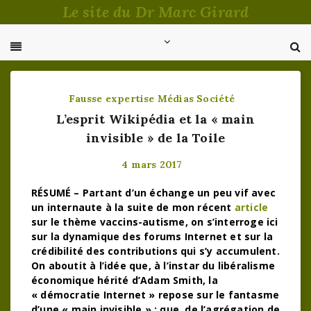
Passer
Le site du Dr Marc Girard
au
contenu
Fausse expertise
Médias
Société
L’esprit Wikipédia et la « main
invisible » de la Toile
4 mars 2017
RÉSUMÉ – Partant d’un échange un peu vif avec
un internaute à la suite de mon récent
article
sur le thème vaccins-autisme, on s’interroge ici
sur la dynamique des forums Internet et sur la
crédibilité des contributions qui s’y accumulent.
On aboutit à l’idée que, à l’instar du libéralisme
économique hérité d’Adam Smith, la
« démocratie Internet » repose sur le fantasme
d’une « main invisible » : que, de l’agrégation de