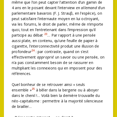
même que l’on peut capter l’attention d’un gamin de
4 ans en le posant devant l’interview
en allemand
d’un
parlementaire bavarois (F. J. Strauβ, en l’espèce), on
peut satisfaire l’internaute moyen en lui octroyant,
via les forums, le droit de parler, même de n’importe
quoi, tout en l’entretenant dans l’impression qu’il
23
participe au débat
… Par rapport à une pensée
aussi plate, en contenu, qu’une feuille de papier à
cigarette, l’interconnectivité produit une illusion de
24
profondeur
: par contraste, quand on s’est
effectivement
approprié
un savoir ou une pensée, on
n’a pas constamment besoin de se rassurer en
multipliant les connexions qui en imposent pour des
références.
Quel bonheur de se retrouver ainsi « seuls
25
ensemble »
à bêler dans la bergerie ou à aboyer
dans le chenil !… Voilà bien la dernière trouvaille du
néo-capitalisme : permettre à la majorité silencieuse
de brailler…