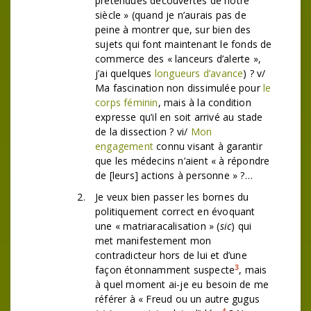
prétendues découvertes de notre
siècle » (quand je n’aurais pas de
peine à montrer que, sur bien des
sujets qui font maintenant le fonds de
commerce des « lanceurs d’alerte »,
j’ai quelques
longueurs d’avance
) ? v/
Ma fascination non dissimulée pour
le
corps féminin
, mais à la condition
expresse qu’il en soit arrivé au stade
de la dissection ? vi/
Mon
engagement
connu visant à garantir
que les médecins n’aient « à répondre
de [leurs] actions à personne » ?…
Je veux bien passer les bornes du
politiquement correct en évoquant
une « matriaracalisation » (
sic
) qui
met manifestement mon
contradicteur hors de lui et d’une
3
façon étonnamment suspecte
, mais
à quel moment ai-je eu besoin de me
référer à « Freud ou un autre gugus
4