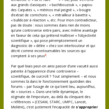
aux grands classiques : « bachibouzouk », « papou
des Carpates », « mérinos mal peigné », « bougre
d’extrait de cornichons », « mitrailleur à bavette »,
« bulldozer à réaction », etc. Pour mon contradicteur,
pas de doute : nous sommes dans rien de moins
qu’une controverse entre pairs, avec même avantage
en faveur de celui qui prétend maîtriser « l’objectivité
scientifique », qui pose péremptoirement un
diagnostic de « délire » chez son interlocuteur et qui
décrit comme incontournables les sources qui
8
comptent à ses yeux
.
Par quel biais peut-on ainsi passer d’une vacuité aussi
patente à l’apparence d’une controverse –
scientifique, de surcroît ? Tout simplement – et nous
sommes là dans le fonctionnement quotidien des
forums – par l’usage de ce qui tient lieu, aujourd’hui,
de « sources ». Dans une telle dynamique, le
stigmate de l’imposture, au-delà du clinquant des
« références » (CESAM, STARC, UMPC, Lancet,
Molière), c’est justement l’incapacité de
s’approprier