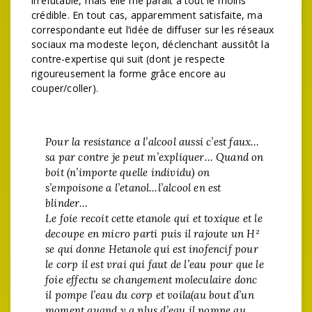
irréfutable, mais elle me paraît à tout le moins
crédible. En tout cas, apparemment satisfaite, ma
correspondante eut l’idée de diffuser sur les réseaux
sociaux ma modeste leçon, déclenchant aussitôt la
contre-expertise qui suit (dont je respecte
rigoureusement la forme grâce encore au
couper/coller).
Pour la resistance a l’alcool aussi c’est faux…
sa par contre je peut m’expliquer… Quand on
boit (n’importe quelle individu) on
s’empoisone a l’etanol…l’alcool en est
blinder…
Le foie recoit cette etanole qui et toxique et le
decoupe en micro parti puis il rajoute un H²
se qui donne Hetanole qui est inofencif pour
le corp il est vrai qui faut de l’eau pour que le
foie effectu se changement moleculaire donc
il pompe l’eau du corp et voila(au bout d’un
moment quand y a plus d’eau il pompe au