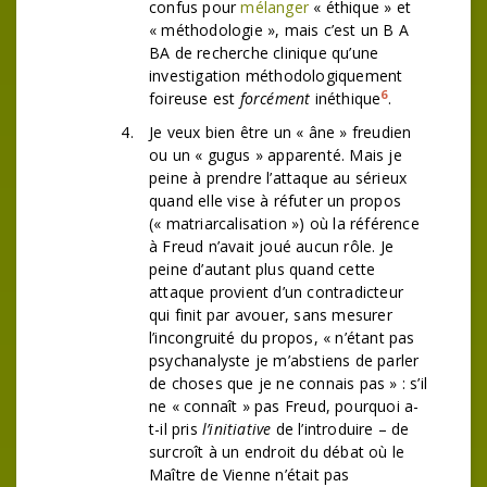
confus pour
mélanger
« éthique » et
« méthodologie », mais c’est un B A
BA de recherche clinique qu’une
investigation méthodologiquement
6
foireuse est
forcément
inéthique
.
Je veux bien être un « âne » freudien
ou un « gugus » apparenté. Mais je
peine à prendre l’attaque au sérieux
quand elle vise à réfuter un propos
(« matriarcalisation ») où la référence
à Freud n’avait joué aucun rôle. Je
peine d’autant plus quand cette
attaque provient d’un contradicteur
qui finit par avouer, sans mesurer
l’incongruité du propos, « n’étant pas
psychanalyste je m’abstiens de parler
de choses que je ne connais pas » : s’il
ne « connaît » pas Freud, pourquoi a-
t-il pris
l’initiative
de l’introduire – de
surcroît à un endroit du débat où le
Maître de Vienne n’était pas