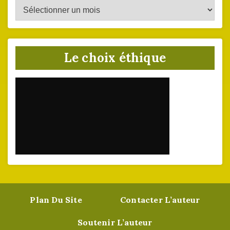
Archives
du
site
Le choix éthique
Plan Du Site
Contacter L’auteur
Soutenir L’auteur