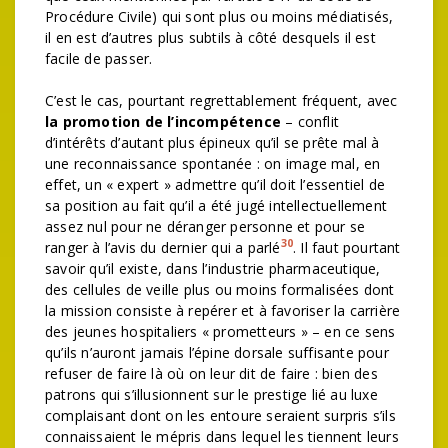
Procédure Civile) qui sont plus ou moins médiatisés,
il en est d’autres plus subtils à côté desquels il est
facile de passer.
C’est le cas, pourtant regrettablement fréquent, avec
la promotion de l’incompétence
– conflit
d’intérêts d’autant plus épineux qu’il se prête mal à
une reconnaissance spontanée : on image mal, en
effet, un « expert » admettre qu’il doit l’essentiel de
sa position au fait qu’il a été jugé intellectuellement
assez nul pour ne déranger personne et pour se
30
ranger à l’avis du dernier qui a parlé
. Il faut pourtant
savoir qu’il existe, dans l’industrie pharmaceutique,
des cellules de veille plus ou moins formalisées dont
la mission consiste à repérer et à favoriser la carrière
des jeunes hospitaliers « prometteurs » – en ce sens
qu’ils n’auront jamais l’épine dorsale suffisante pour
refuser de faire là où on leur dit de faire : bien des
patrons qui s’illusionnent sur le prestige lié au luxe
complaisant dont on les entoure seraient surpris s’ils
connaissaient le mépris dans lequel les tiennent leurs