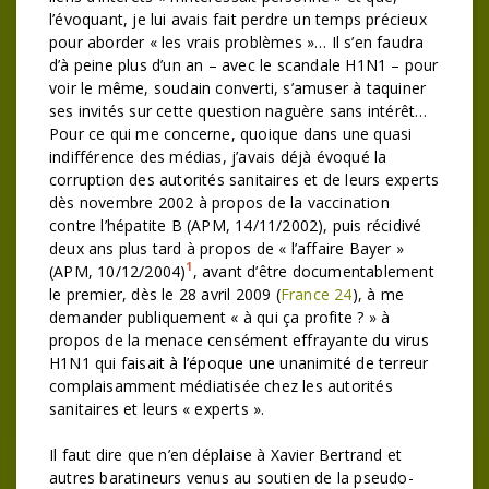
l’évoquant, je lui avais fait perdre un temps précieux
pour aborder « les vrais problèmes »… Il s’en faudra
d’à peine plus d’un an – avec le scandale H1N1 – pour
voir le même, soudain converti, s’amuser à taquiner
ses invités sur cette question naguère sans intérêt…
Pour ce qui me concerne, quoique dans une quasi
indifférence des médias, j’avais déjà évoqué la
corruption des autorités sanitaires et de leurs experts
dès novembre 2002 à propos de la vaccination
contre l’hépatite B (APM, 14/11/2002), puis récidivé
deux ans plus tard à propos de « l’affaire Bayer »
1
(APM, 10/12/2004)
, avant d’être documentablement
le premier, dès le 28 avril 2009 (
France 24
), à me
demander publiquement « à qui ça profite ? » à
propos de la menace censément effrayante du virus
H1N1 qui faisait à l’époque une unanimité de terreur
complaisamment médiatisée chez les autorités
sanitaires et leurs « experts ».
Il faut dire que n’en déplaise à Xavier Bertrand et
autres baratineurs venus au soutien de la pseudo-