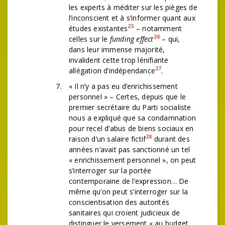
les experts à méditer sur les pièges de
l’inconscient et à s’informer quant aux
25
études existantes
– notamment
26
celles sur le
funding effect
– qui,
dans leur immense majorité,
invalident cette trop lénifiante
27
allégation d’indépendance
.
« Il n’y a pas eu d’enrichissement
personnel » – Certes, depuis que le
premier secrétaire du Parti socialiste
nous a expliqué que sa condamnation
pour recel d’abus de biens sociaux en
28
raison d’un salaire fictif
durant des
années n’avait pas sanctionné un tel
« enrichissement personnel », on peut
s’interroger sur la portée
contemporaine de l’expression… De
même qu’on peut s’interroger sur la
conscientisation des autorités
sanitaires qui croient judicieux de
distinguer le versement « au budget