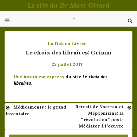
Passer
Le site du Dr Marc Girard
au
contenu
La fiction
Livres
Le choix des libraires: Grimm
22 juillet 2011
Une interview express
du site
Le choix des
libraires
.
Retrait de Noctran et
Médicaments : le grand
Navigation
Mépronizine: la
inventaire
de
“révolution” post-
Médiator à l’oeuvre
l’article