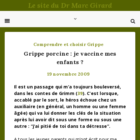
Passer
Le site du Dr Marc Girard
au
contenu
Comprendre et choisir
Grippe
Grippe porcine : je vaccine mes
enfants ?
19 novembre 2009
Il est un passage qui m’a toujours bouleversé,
dans les contes de Grimm (
39
). C’est lorsque,
accablé par le sort, le héros échoue chez un
auxiliaire (en général, un homme ou une femme
âgée) qui va lui donner les clés de la situation
après lui avoir dit sous une forme ou sous une
autre : “j’ai pitié de toi dans ta détresse”.
A tous les jeunes parents qui m’ont écrit pour me