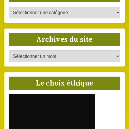
Catégories
du
site
Archives du site
Archives
du
site
Le choix éthique