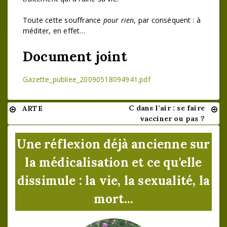
Toute cette souffrance
pour rien
, par conséquent : à
méditer, en effet…
Document joint
Gazette_publiee_20090518094941.pdf
C dans l’air : se faire
ARTE
Navigation
vacciner ou pas ?
de
Une réflexion déjà ancienne sur
l’article
la médicalisation et ce qu'elle
dissimule : la vie, la sexualité, la
mort...