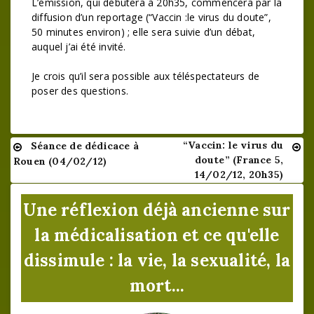
L’émission, qui débutera à 20h35, commencera par la
diffusion d’un reportage (“Vaccin :le virus du doute”,
50 minutes environ) ; elle sera suivie d’un débat,
auquel j’ai été invité.
Je crois qu’il sera possible aux téléspectateurs de
poser des questions.
“Vaccin: le virus du
Séance de dédicace à
Navigation
doute” (France 5,
Rouen (04/02/12)
de
14/02/12, 20h35)
l’article
Une réflexion déjà ancienne sur
la médicalisation et ce qu'elle
dissimule : la vie, la sexualité, la
mort...