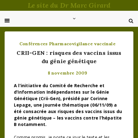
Passer
Le site du Dr Marc Girard
au
contenu
Conférences
Pharmacovigilance vaccinale
CRII-GEN : risques des vaccins issus
du génie génétique
8 novembre 2009
A l’initiative du Comité de Recherche et
d’Information Indépendantes sur le Génie
Génétique (Crii-Gen), présidé par Corinne
Lepage, une journée thématique (06/11/09) a
été consacrée aux risques des vaccins issus du
génie génétique – les vaccins contre l’hépatite
B notamment.
Comme promis, je poste ce jour le texte et les