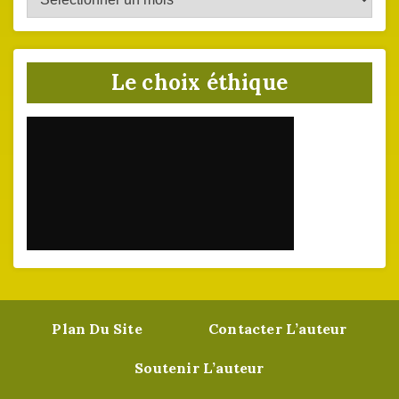
du
site
Le choix éthique
Plan Du Site
Contacter L’auteur
Soutenir L’auteur