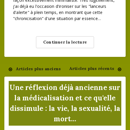
façon excessivement minimaliste. Très fugitivement,
j'ai déjà eu l'occasion d'ironiser sur les "lanceurs
d'alerte" à plein temps, en montrant que cette
"chronicisation" d'une situation par essence…
Continuer la lecture
Articles plus récents
Articles plus anciens
Navigation
des
Une réflexion déjà ancienne sur
articles
la médicalisation et ce qu'elle
dissimule : la vie, la sexualité, la
mort...