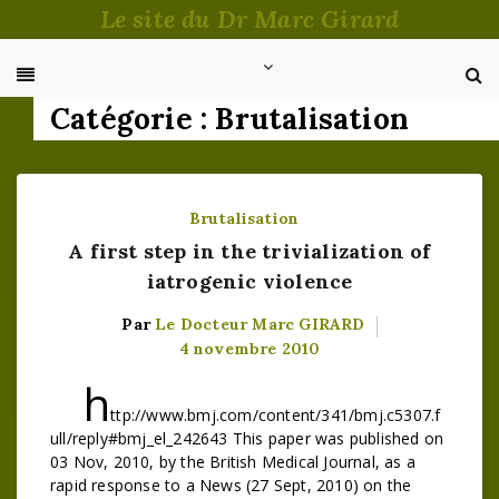
Passer
Le site du Dr Marc Girard
au
contenu
Catégorie :
Brutalisation
Brutalisation
A first step in the trivialization of
iatrogenic violence
Par
Le Docteur Marc GIRARD
4 novembre 2010
h
ttp://www.bmj.com/content/341/bmj.c5307.f
ull/reply#bmj_el_242643 This paper was published on
03 Nov, 2010, by the British Medical Journal, as a
rapid response to a News (27 Sept, 2010) on the