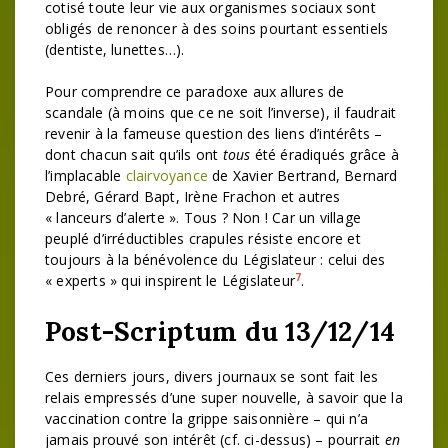
cotisé toute leur vie aux organismes sociaux sont
obligés de renoncer à des soins pourtant essentiels
(dentiste, lunettes…).
Pour comprendre ce paradoxe aux allures de
scandale (à moins que ce ne soit l’inverse), il faudrait
revenir à la fameuse question des liens d’intérêts –
dont chacun sait qu’ils ont
tous
été éradiqués grâce à
l’implacable
clairvoyance
de Xavier Bertrand, Bernard
Debré, Gérard Bapt, Irène Frachon et autres
« lanceurs d’alerte ». Tous ? Non ! Car un village
peuplé d’irréductibles crapules résiste encore et
toujours à la bénévolence du Législateur : celui des
7
« experts » qui inspirent le Législateur
.
Post-Scriptum du 13/12/14
Ces derniers jours, divers journaux se sont fait les
relais empressés d’une super nouvelle, à savoir que la
vaccination contre la grippe saisonnière – qui n’a
jamais prouvé son intérêt (cf. ci-dessus) – pourrait
en