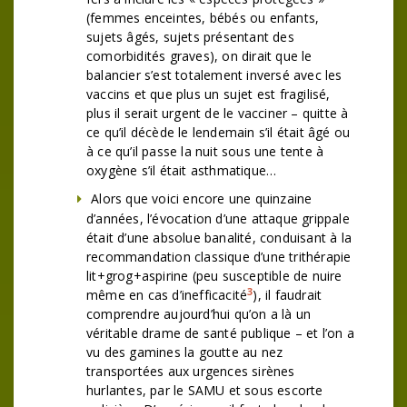
(femmes enceintes, bébés ou enfants,
sujets âgés, sujets présentant des
comorbidités graves), on dirait que le
balancier s’est totalement inversé avec les
vaccins et que plus un sujet est fragilisé,
plus il serait urgent de le vacciner – quitte à
ce qu’il décède le lendemain s’il était âgé ou
à ce qu’il passe la nuit sous une tente à
oxygène s’il était asthmatique…
Alors que voici encore une quinzaine
d’années, l’évocation d’une attaque grippale
était d’une absolue banalité, conduisant à la
recommandation classique d’une trithérapie
lit+grog+aspirine (peu susceptible de nuire
3
même en cas d’inefficacité
), il faudrait
comprendre aujourd’hui qu’on a là un
véritable drame de santé publique – et l’on a
vu des gamines la goutte au nez
transportées aux urgences sirènes
hurlantes, par le SAMU et sous escorte