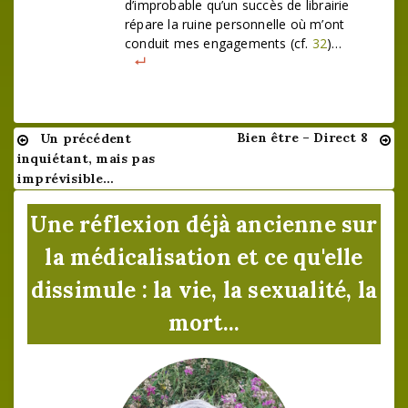
d’improbable qu’un succès de librairie
répare la ruine personnelle où m’ont
conduit mes engagements (cf.
32
)…
Bien être – Direct 8
Un précédent
Navigation
inquiétant, mais pas
de
imprévisible…
l’article
Une réflexion déjà ancienne sur
la médicalisation et ce qu'elle
dissimule : la vie, la sexualité, la
mort...